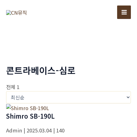
콘
텐
Mai
츠
로
Men
건
너
뛰
기
콘트라베이스-심로
전체 1
Shimro SB-190L
Admin
| 2025.03.04
| 140