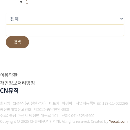
1
검색
이용약관
개인정보처리방침
CN뮤직
회사명: CN뮤직(구.천안악기) 대표자: 이경락
사업자등록번호: 173-11-022296
통신판매업신고번호: 제2012-충남천안-89호
주소: 충남 아산시 탕정면 매곡로 101
전화: 041-523-9400
Copyright © 2025 CN뮤직(구.천안악기). All rights reserved.
Created by
Yescall.com