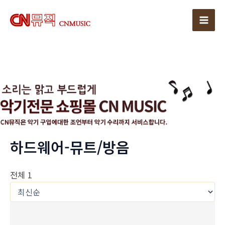
콘
텐
Mai
츠
로
Men
건
너
뛰
기
하드웨어-뮤트/방음
전체 1