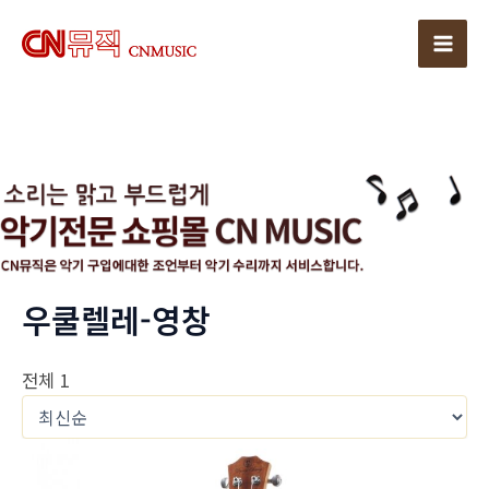
콘
텐
Mai
츠
로
Men
건
너
뛰
기
우쿨렐레-영창
전체 1