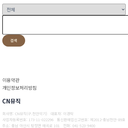
검색
이용약관
개인정보처리방침
CN뮤직
회사명: CN뮤직(구.천안악기) 대표자: 이경락
사업자등록번호: 173-11-022296
통신판매업신고번호: 제2012-충남천안-89호
주소: 충남 아산시 탕정면 매곡로 101
전화: 041-523-9400