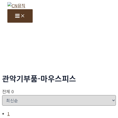
콘
텐
Main
Menu
츠
로
건
너
뛰
기
관악기부품-마우스피스
전체 0
1